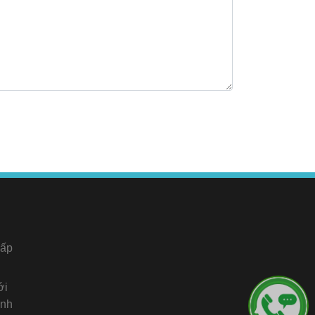
cấp
ới
ạnh