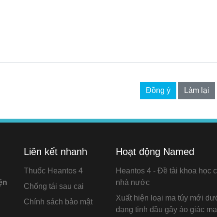
Liên kết nhanh
Hoạt động Named
Thuốc Heantos 4
Heantos 4 - Đề tài khoa học 
ện
nhà nước
Chống tái sau cai
Xuất hiện loại ma túy mới dư
Chính sách bảo mật
dạng tinh dầu gây ảo giác m