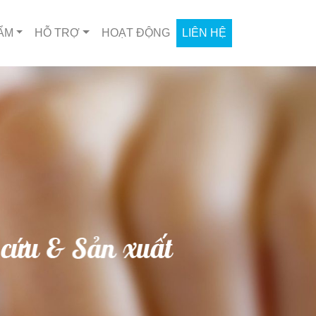
ẨM
HỖ TRỢ
HOẠT ĐỘNG
LIÊN HỆ