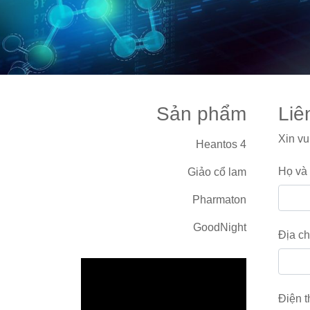
Sản phẩm
Liê
Xin vu
Heantos 4
Họ và 
Giảo cổ lam
Pharmaton
GoodNight
Địa ch
Điện t