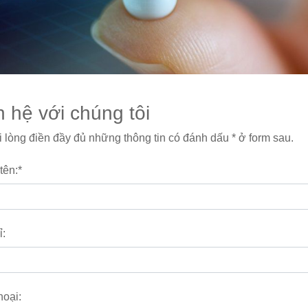
n hệ với chúng tôi
i lòng điền đầy đủ những thông tin có đánh dấu * ở form sau.
tên:
*
ỉ:
hoại: