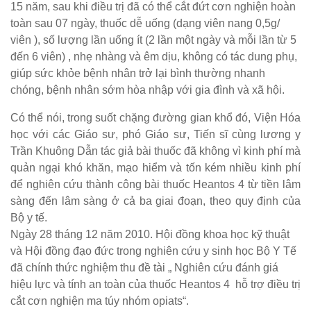
15 năm, sau khi điều trị đã có thể cắt đứt cơn nghiện hoàn
toàn sau 07 ngày, thuốc dễ uống (dạng viên nang 0,5g/
viên ), số lượng lần uống ít (2 lần một ngày và mỗi lần từ 5
đến 6 viên) , nhẹ nhàng và êm dịu, không có tác dung phụ,
giúp sức khỏe bệnh nhân trở lại bình thường nhanh
chóng, bệnh nhân sớm hòa nhập với gia đình và xã hội.
Có thể nói, trong suốt chặng đường gian khổ đó, Viện Hóa
học với các Giáo sư, phó Giáo sư, Tiến sĩ cùng lương y
Trần Khuông Dẫn tác giả bài thuốc đã không vì kinh phí mà
quản ngại khó khăn, mạo hiểm và tốn kém nhiều kinh phí
để nghiên cứu thành công bài thuốc Heantos 4 từ tiền lâm
sàng đến lâm sàng ở cả ba giai đoạn, theo quy định của
Bộ y tế.
Ngày 28 tháng 12 năm 2010. Hội đồng khoa học kỹ thuật
và Hội đồng đạo đức trong nghiên cứu y sinh học Bộ Y Tế
đã chính thức nghiệm thu đề tài „ Nghiên cứu đánh giá
hiệu lực và tính an toàn của thuốc Heantos 4 hỗ trợ điều trị
cắt cơn nghiện ma túy nhóm opiats“.