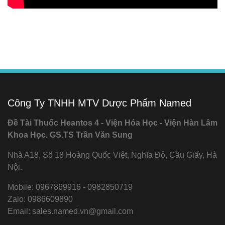
Công Ty TNHH MTV Dược Phẩm Named
Đề Tài Thuốc Heantos 4 - Viện Hóa Học - Viện Hàn Lâm
Khoa Học. GS.TS Trần Văn Sung
Nhà A18, Số 18 Hoàng Quốc Việt, Nghĩa Đô, Cầu Giấy, Hà
Nội.
Mobile: 0967869916 - 0982850719
Zalo: 0986609890
Email: sales.named.vn@gmail.com