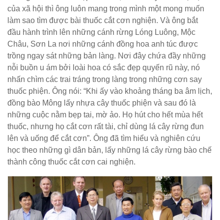
của xã hội thì ông luôn mang trong mình một mong muốn
làm sao tìm được bài thuốc cắt cơn nghiện. Và ông bắt
đầu hành trình lên những cánh rừng Lóng Luông, Mộc
Châu, Sơn La nơi những cánh đồng hoa anh túc được
trồng ngay sát những bản làng. Nơi đây chứa đầy những
nỗi buồn u ám bởi loài hoa có sắc đẹp quyến rũ này, nó
nhấn chìm các trai tráng trong làng trong những cơn say
thuốc phiện. Ông nói: “Khi ấy vào khoảng tháng ba âm lịch,
đồng bào Mông lấy nhựa cây thuốc phiện và sau đó là
những cuộc nằm bẹp tai, mờ ảo. Họ hút cho hết mùa hết
thuốc, nhưng họ cắt cơn rất tài, chỉ dùng lá cây rừng đun
lên và uống để cắt cơn”. Ông đã tìm hiểu và nghiên cứu
học theo những gì dân bản, lấy những lá cây rừng bào chế
thành công thuốc cắt cơn cai nghiện.