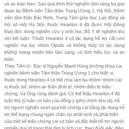
và an toàn hơn. Sau quá trình thử nghiệm lâm sàng ba giai
đoạn tại Bệnh viện Tâm thần Trung Ương 1, Hà Nội, Bệnh
viện tâm thần Bắc Ninh, Trung Tâm giáo dục Lao động xã
hội số một Hà Nội, thuốc Heantos 4 đã được Hội Đồng
Đạo đức trong nghiên cứu y sinh học Bộ Y tế nghiệm thu
với kết luận: Thuốc Heantos 4 có tác dụng hỗ trợ cắt cơn
nghiện ma túy nhóm Opiats và không thấy có tác dụng
không mong muốn trên lâm sàng, có tính hiệu lực và an
toàn.
Theo Tiến sĩ - Bác sĩ Nguyễn Mạnh Hùng trưởng khoa cai
nghiện bệnh viện Tâm thần Trung Ương 1 cho biết: vị
thuốc trong Heantos 4 có thể chia làm ba nhóm: nhóm các
vị thuốc bổ, nhóm an thần định trí, nhóm điếu trị triệu
chứng. Và Ông cũng đành giá: Có thể thấy Heantos 4 đã
tuân thủ lý luận cơ bản của đông y (phù chính khu tà), hỗ
trợ người nghiện vượt qua hội chứng cai bằng tác dụng hỗ
trợ thể trạng chung ngăn chặn sự phát sinh và phát triển
của một số triệu chứng cai cơ bản và đặc biệt hỗ trợ người
nghiện duy trì trạng thái tâm lý tích cực, theo đuổi việc điều