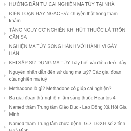
HƯỚNG DẪN TỰ CAI NGHIỆN MA TÚY TẠI NHÀ
ĐIÊN LOẠN HAY NGÁO ĐÁ: chuyện thật trong thăm
khám
TĂNG NGUY CƠ NGHIỆN KHI HÚT THUỐC LÁ TRỘN
CẦN SA
NGHIỆN MA TÚY SONG HÀNH VỚI HÀNH VI GÂY
HẤN
KHI SẮP SỬ DỤNG MA TÚY: hãy biết vài điều dưới đây
Nguyên nhân dẫn đến sử dụng ma tuý? Các giai đoạn
của nghiện ma tuý
Methadone là gì? Methadone có giúp cai nghiện?
Ba giai đoạn thử nghiệm lâm sàng thuốc Heantos 4
Named thăm Trung tâm Giáo Dục - Lao Động Xã Hội Gia
Minh
Named thăm Trung tâm chữa bệnh -GD- LĐXH số 2 tỉnh
Hoà Bình