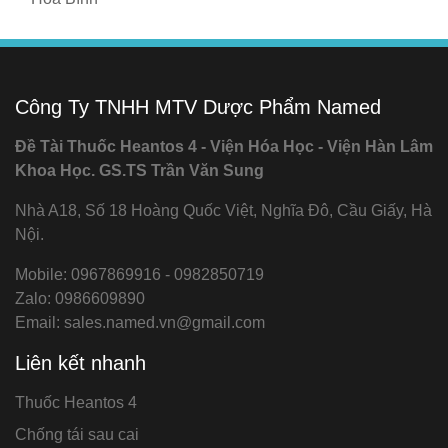
Công Ty TNHH MTV Dược Phẩm Named
Đề Tài Thuốc Heantos 4 - Viện Hóa Học - Viện Hàn Lâm
Khoa Học. GS.TS Trần Văn Sung
Nhà A18, Số 18 Hoàng Quốc Việt, Nghĩa Đô, Cầu Giấy, Hà
Nội.
Mobile: 0967869916 - 0982850719
Zalo: 0986609890
Email: sales.named.vn@gmail.com
Liên kết nhanh
Thuốc Heantos 4
Chống tái sau cai