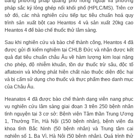
bằng phương pháp quang phổ hồng ngoại và phương
pháp sắc ký lỏng ghép nối khối phổ (HPLC/MS). Trên cơ
sở đó, các nhà nghiên cứu tiếp tục tiêu chuẩn hoá quy
trình sản xuất bột cao Heantos 4 và sản xuất 20kg cao
Heantos 4 để bào chế thuốc thử lâm sàng.
Sau khi nghiên cứu và bào chế thành công, Heantos 4 đã
được gửi đi kiểm nghiệm tại CHLB Đức và nhận được kết
quả đạt tiêu chuẩn châu Âu về hàm lượng kim loại nặng
cho phép, độ nhiễm khuẩn, tồn dư thuốc trừ sâu, độc tố
aflatoxin và không phát hiện chất nào thuộc diện độc hại
và bị cấm sử dụng cho thuốc và thực phẩm theo danh mục
của Châu Âu.
Heanatos 4 đã được bào chế thành dạng viên nang phục
vụ nghiên cứu lâm sàng giai đoạn 3 trên 250 bệnh nhân
tình nguyện tại 3 cơ sở: Bệnh viện Tâm thần Trung Ương
1, Thường Tín, Hà Nội (150 bệnh nhân), bệnh viện đa
khoa tỉnh Bắc Ninh (50 bệnh nhân) và Trung tâm cai
nghiện số 1, Ba Vì, Hà Nội (50 bệnh nhân). Quá trình thử