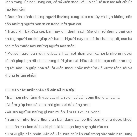
khăn trong lúc bạn đang cai, có sổ điện thoại và địa chỉ để liên lạc bất cứ lúc
nào bạn cần.
* Bạn nên tránh những người thường cung cấp ma túy và bạn không nên
gặp những người bạn thích trong thời gian cai.
* Trước khi bắt đầu cai, bạn hãy ghi danh sách (địa chỉ, số điện thoại) của
những người có thể giúp đỡ bạn – Người này có thể là cha, mẹ, dì, các bà
con thân thuộc hay những người bạn thân.
* Một số người bạn tốt, một bác sĩ hay một nhân viên xã hội là những người
có thể giúp bạn rất nhiều trong thời gian cai. Nếu cần thiết bạn nên nhờ một
người nào đó giúp bạn trả lời điện thoại hoặc mở cửa để được rảnh rỗi và
không bị làm phiền.
1.3. Gặp các nhân viên cố vấn về ma túy:
* Bạn nên nhớ rằng đi gặp các nhân viên cố vấn trong thời gian cai là:
- Nhằm giúp bạn trải qua thời gian cai dễ dàng hơn.
- Và suy nghĩ lại những gì bạn muốn làm sau khi cai xong.
* Bạn nên nhớ trong thời gian bạn đang cai, cơ thể bạn không dược khỏe,
tinh thần của bạn dễ bị chi phối khiến bạn hay suy nghĩ vẩn vơ.
* Khi đi gặp các nhân viên cố vấn bạn chỉ nên chú trọng vào việc bạn đang