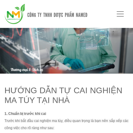
HƯỚNG DẪN TỰ CAI NGHIỆN
MA TÚY TẠI NHÀ
1. Chuẩn bị trước khi cai
Trước khi bắt đầu cai nghiện ma túy, điều quan trọng là bạn nên sắp xếp các
công việc cho rõ ràng như sau: