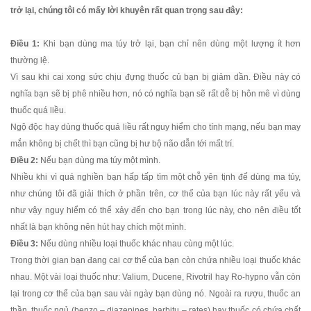
trở lại, chúng tôi có mấy lời khuyên rất quan trọng sau đây:
Điều 1:
Khi bạn dùng ma túy trở lại, bạn chỉ nên dùng một lượng ít hơn
thường lệ.
Vì sau khi cai xong sức chịu đựng thuốc củ bạn bị giảm dần. Điều này có
nghĩa bạn sẽ bị phê nhiều hơn, nó có nghĩa bạn sẽ rất dễ bị hôn mê vì dùng
thuốc quá liều.
Ngộ độc hay dùng thuốc quá liều rất nguy hiểm cho tính mạng, nếu bạn may
mắn không bị chết thì bạn cũng bị hư bộ não dẫn tới mất trí.
Điều 2:
Nếu bạn dùng ma túy một mình.
Nhiều khi vì quá nghiền bạn hấp tấp tìm một chỗ yên tịnh để dùng ma túy,
như chúng tôi đã giải thích ở phần trên, cơ thể của bạn lúc này rất yếu và
như vậy nguy hiểm có thể xảy đến cho bạn trong lúc này, cho nên điều tốt
nhất là bạn không nên hút hay chích một mình.
Điều 3:
Nếu dùng nhiều loại thuốc khác nhau cùng một lúc.
Trong thời gian bạn đang cai cơ thể của bạn còn chứa nhiều loại thuốc khác
nhau. Một vài loại thuốc như: Valium, Ducene, Rivotril hay Ro-hypno vẫn còn
lại trong cơ thể của bạn sau vài ngày bạn dùng nó. Ngoài ra rượu, thuốc an
thần, thuốc ngủ (benzo – diazepines, barbitu – rates) hay thuốc có chứa chất