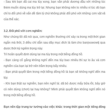
- Sau khi bạn đã cai ma túy xong, bạn vẫn phải đương đầu với những lúc
thèm muốn dùng ma túy trở lại. Nhưng bạn không nên lo nhiều vì lúc đó bạn
chỉ lo đối phó về vấn đề tâm lý chứ không phải đối phó với những cơn vật vã
của thể xác.
3.2. Đối phó với cơn nghiền:
Như chúng tôi đã nói qua, cơn nghiền thường chỉ xảy ra trong một thời gian
ngắn mà thôi, 3 điều chỉ dẫn sau đây mục đích là làm cho banjvuwowtj qua
được thời kỳ ngiêm trọng này.
Trì hoãn quyết định dùng lại ma túy trong một tiếng đồng hồ.
- Bạn càng cố gắng không nghĩ đến ma túy bao nhiêu thì sự lo âu và cơn
nghiền của bạn lại trở nên trầm trọng bấy nhiêu.
- Bạn phải quyết tâm trong một tiếng đồng hồ là bạn sẽ không nghĩ đến ma
túy.
- Khi bạn thật sự nghiền, bạn nên nghĩ là: đã bỏ được mấy bữa rồi, bây giờ
có nên dùng (chơi) lại hay không? Mình phải quyết tâm không nghĩ đến nó
trong một tiếng đồng hồ.
Bạn nên tập trung tư tưởng vào việc khác trong thời gian một tiếng đồng