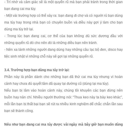
- Trí nhớ và cảm giác sẽ là một quyến rũ mà bạn phải tránh trong thời gian
bạn đang cai ma túy.
- Một vài trường hợp có thể xảy ra: bạn đang đi chợ và có người rủ bạn dùng
ma túy hay trong nhà bạn có chuyên buồn và điều này gợi ý làm cho bạn
dùng ma túy trở lại.
- Trong lúc bạn đang cai, cơ thể của bạn không đủ sức đương đầu với
những quyến rũ đó cho nên đó là những điều bạn nên tránh.
- Nên xa lánh những người đang dùng hay những câu lạc bộ đen, disco hay
tiệc sinh nhật vì những chỗ này sẽ gợi lại những quyến rũ.
3.4. Trường hợp bạn dùng ma túy trở lại:
Phần này là phần dành cho những bạn đã thử cai ma túy nhưng vì hoàn
cảnh hay chưa đủ quyết tâm đã quay lại đường cũ (dùng lại ma túy).
Nếu bạn bị lâm vào hoàn cảnh này, chúng tôi khuyên các bạn đừng nên
buồn hay nản chí. Nhiều người thường nói: “Thua keo này ta bày keo khác”,
mỗi lần bạn bị thất bại bạn sẽ rút ra nhiều kinh nghiệm để chắc chắn lần sau
bạn sẽ thành công.
Nếu như bạn đang cai ma túy được vài ngày mà bây giờ bạn muốn dùng