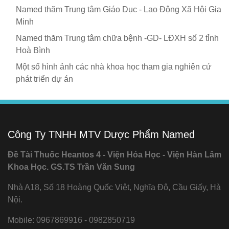
Named thăm Trung tâm Giáo Dục - Lao Động Xã Hội Gia
Minh
Named thăm Trung tâm chữa bệnh -GD- LĐXH số 2 tỉnh
Hoà Bình
Một số hình ảnh các nhà khoa học tham gia nghiên cứ
phát triển dự án
Công Ty TNHH MTV Dược Phẩm Named
Đề Tài Thuốc Heantos 4 - Viện Hóa Học - Viện Hàn Lâm
Khoa Học. GS.TS Trần Văn Sung
Nhà A18, Số 18 Hoàng Quốc Việt, Nghĩa Đô, Cầu Giấy, Hà
Nội.
Mobile: 0967869916 - 0982850719