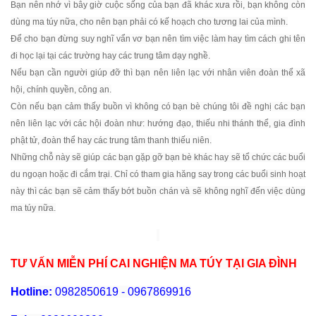
Bạn nên nhớ vì bây giờ cuộc sống của bạn đã khác xưa rồi, bạn không còn
dùng ma túy nữa, cho nên bạn phải có kế hoạch cho tương lai của mình.
Để cho bạn đừng suy nghĩ vẩn vơ bạn nên tìm việc làm hay tìm cách ghi tên
đi học lại tại các trường hay các trung tâm dạy nghề.
Nếu bạn cần người giúp đỡ thì bạn nên liên lạc với nhân viên đoàn thể xã
hội, chính quyền, công an.
Còn nếu bạn cảm thấy buồn vì không có bạn bè chúng tôi đề nghị các bạn
nên liên lạc với các hội đoàn như: hướng đạo, thiếu nhi thánh thể, gia đình
phật tử, đoàn thể hay các trung tâm thanh thiếu niên.
Những chỗ này sẽ giúp các bạn gặp gỡ bạn bè khác hay sẽ tổ chức các buổi
du ngoạn hoặc đi cắm trại. Chỉ có tham gia hăng say trong các buổi sinh hoạt
này thì các bạn sẽ cảm thấy bớt buồn chán và sẽ không nghĩ đến việc dùng
ma túy nữa.
TƯ VẤN MIỄN PHÍ CAI NGHIỆN MA TÚY TẠI GIA ĐÌNH
Hotline:
0982850619 - 0967869916