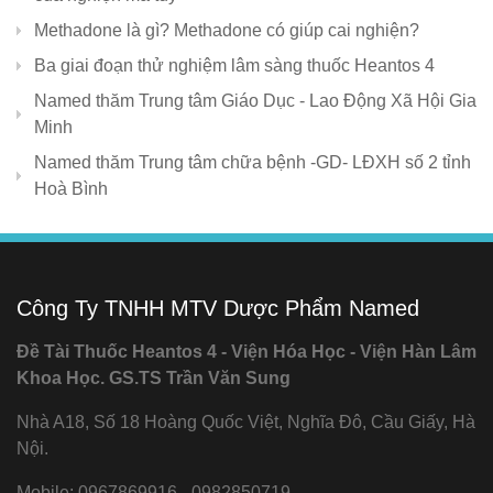
Methadone là gì? Methadone có giúp cai nghiện?
Ba giai đoạn thử nghiệm lâm sàng thuốc Heantos 4
Named thăm Trung tâm Giáo Dục - Lao Động Xã Hội Gia
Minh
Named thăm Trung tâm chữa bệnh -GD- LĐXH số 2 tỉnh
Hoà Bình
Công Ty TNHH MTV Dược Phẩm Named
Đề Tài Thuốc Heantos 4 - Viện Hóa Học - Viện Hàn Lâm
Khoa Học. GS.TS Trần Văn Sung
Nhà A18, Số 18 Hoàng Quốc Việt, Nghĩa Đô, Cầu Giấy, Hà
Nội.
Mobile: 0967869916 - 0982850719