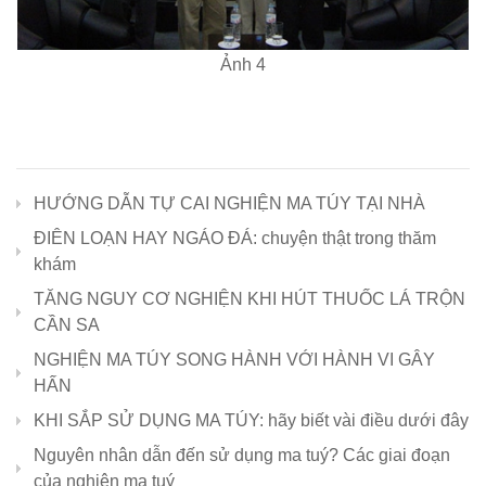
Ảnh 4
HƯỚNG DẪN TỰ CAI NGHIỆN MA TÚY TẠI NHÀ
ĐIÊN LOẠN HAY NGÁO ĐÁ: chuyện thật trong thăm
khám
TĂNG NGUY CƠ NGHIỆN KHI HÚT THUỐC LÁ TRỘN
CẦN SA
NGHIỆN MA TÚY SONG HÀNH VỚI HÀNH VI GÂY
HẤN
KHI SẮP SỬ DỤNG MA TÚY: hãy biết vài điều dưới đây
Nguyên nhân dẫn đến sử dụng ma tuý? Các giai đoạn
của nghiện ma tuý